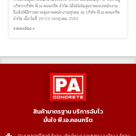
บริหารบริษัท พี.เอ.คอนกรีต จำกัด ได้ใส่ใจในสุขภาพของพนักงาน
จึงสั่งให้มีการตรวจสุขภาพพนักงานทุกคน ณ บริษัท พี.เอ.คอนกรีต
จำกัด เมื่อวันที่ 20-23 กรกฎาคม 2563
รายละเอียด »
สินค้ามาตรฐาน บริการฉับไว
มั่นใจ พี.เอ.คอนกรีต
70 ถ.ซุปเปอร์ไฮเวย์ ลำปาง-เชียงใหม่ ต.ปงแสนทอง อ.เมือง จ.ลำปาง