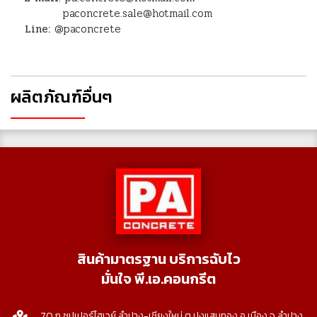
paconcrete.sale@hotmail.com
Line:
@paconcrete
ผลิตภัณฑ์อื่นๆ
สินค้ามาตรฐาน บริการฉับไว
มั่นใจ พี.เอ.คอนกรีต
70 ถ.ซุปเปอร์ไฮเวย์ ลำปาง-เชียงใหม่ ต.ปงแสนทอง อ.เมือง จ.ลำปาง