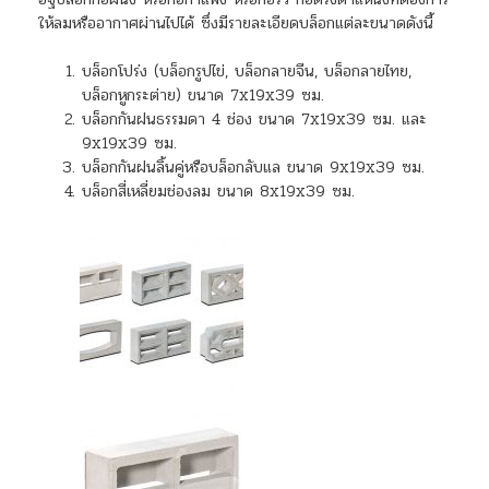
ให้ลมหรืออากาศผ่านไปได้ ซึ่งมีรายละเอียดบล็อกแต่ละขนาดดังนี้
บล็อกโปร่ง (บล็อกรูปไข่, บล็อกลายจีน, บล็อกลายไทย,
บล็อกหูกระต่าย) ขนาด 7x19x39 ซม.
บล็อกกันฝนธรรมดา 4 ช่อง ขนาด 7x19x39 ซม. และ
9x19x39 ซม.
บล็อกกันฝนลิ้นคู่หรือบล็อกลับแล ขนาด 9x19x39 ซม.
บล็อกสี่เหลี่ยมช่องลม ขนาด 8x19x39 ซม.