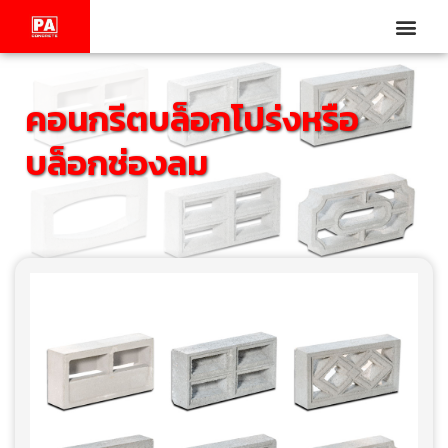
คอนกรีตบล็อกโปร่งหรือ
บล็อกช่องลม