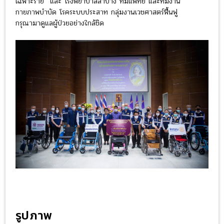
เฉพาะราย และ โรงพยาบาลลำปาง ทีมแพทย์ และทีมงาน
กายภาพบำบัด โรคระบบประสาท กลุ่มงานเวชศาสตร์ฟื้นฟู
กรุณามาดูแลผู้ป่วยอย่างใกล้ชิด
รูปภาพ