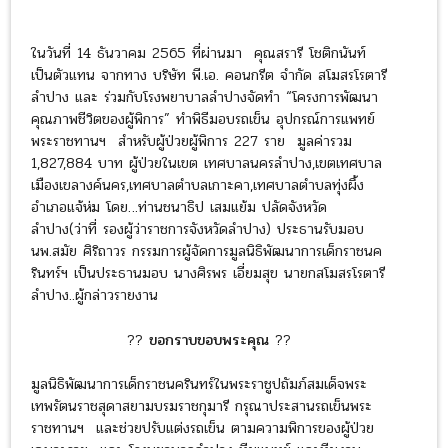
ในวันที่ 14 ธันวาคม 2565 ที่ผ่านมา คุณสรารี โชติกนันท์
เป็นตัวแทน จากทาง บริษัท พี.เอ. คอนกรีต จำกัด สโมสรโรตารี
ลำปาง และ ร่วมกับโรงพยาบาลลำปางจัดทำ “โครงการพัฒนา
คุณภาพชีวิตของผู้พิการ” ทำพิธีมอบรถเข็น อุปกรณ์การแพทย์
พระราชทานฯ สำหรับผู้ป่วยผู้พิการ 227 ราย มูลค่ารวม
1,827,884 บาท ผู้ป่วยในเขต เทศบาลนครลำปาง,เขตเทศบาล
เมืองเขลางค์นคร,เทศบาลตำบลเกาะคา,เทศบาลตำบลทุ่งผึ้ง
อำเภอแจ้ห่ม โดย…ท่านชนาธิป เสมแย้ม ปลัดจังหวัด
ลำปาง(ว่าที่ รองผู้ว่าราชการจังหวัดลำปาง) ประธานรับมอบ
นพ.สมัย ศิริถาวร กรรมการผู้จัดการมูลนิธิพัฒนาการเด็กราชนค
รินทร์ฯ เป็นประธานมอบ นางศิรพร เอี่ยมสุข นายกสโมสรโรตารี
ลำปาง..ผู้กล่าวรายงาน
??
ขอกราบขอบพระคุณ
??
มูลนิธิพัฒนาการเด็กราชนครินทร์ในพระราชูปถัมภ์สมเด็จพระ
เทพรัตนราชสุดาสยามบรมราชกุมารี กรุณาประสานรถเข็นพระ
ราชทานฯ และช่วยปรับแต่งรถเข็น ตามความพิการของผู้ป่วย