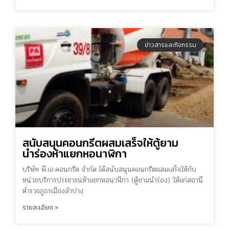
ข่าวสารและกิจกรรม
สนับสนุนคอนกรีตผสมเสร็จให้ตู้ยาม
นำร่องห้าแยกหอนาฬิกา
บริษัท พี.เอ.คอนกรีต จำกัด ได้สนับสนุนคอนกรีตผสมเสร็จให้กับ
หน่วยบริการประชาชนห้าแยกหอนาฬิกา (ตู้ยามนำร่อง) ให้แก่สถานี
ตำรวจภูธรเมืองลำปาง
รายละเอียด »