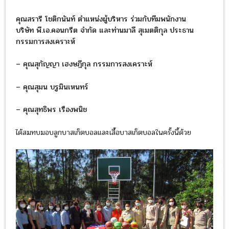
คุณสรารี โชติกนันท์ ตำแหน่งผู้บริหาร ร่วมกับทีมพนักงาน
บริษัท พี.เอ.คอนกรีต จำกัด และท่านมาลี สุเมตติกุล ประธาน
กรรมการสงเคราะห์
– คุณสุกัญญา เฮงษฎีกุล กรรมการสงเคราะห์
– คุณสุมน บรูมินเหนทร์
– คุณสุทธิพร เรืองพนิช
ได้สมทบมอบลูกบาสเก็ตบอลและเสื้อบาสเก็ตบอลในครั้งนี้ด้วย