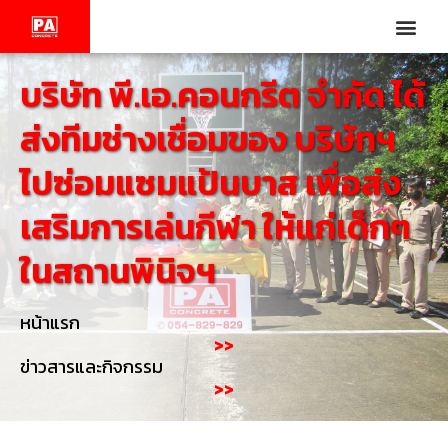
บริษัท พี.เอ.คอนกรีต จำกัด ได้
ส่งทีมช่างเชื่อมของ บริษัทฯ
ไปซ่อมแซมแป้นบาส เพื่อส่ง
เสริมการเล่นกีฬา ให้แก่เด็กๆ
ในสถานพินิจฯ
หน้าแรก
>>
ข่าวสารและกิจกรรม
>>