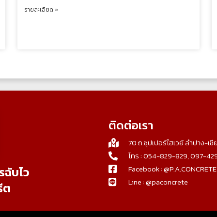
รายละเอียด »
ติดต่อเรา
70 ถ.ซุปเปอร์ไฮเวย์ ลำปาง-เช
โทร : 054-829-829, 097-4
Facebook : @P.A.CONCRETE
รฉับไว
Line : @paconcrete
รีต