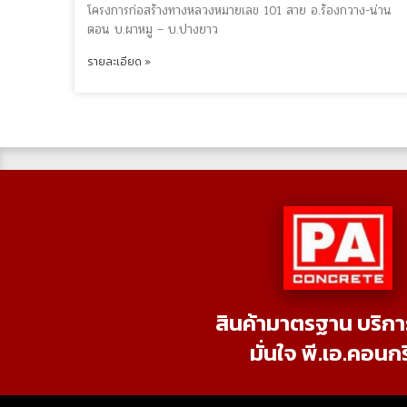
โครงการก่อสร้างทางหลวงหมายเลข 101 สาย อ.ร้องกวาง-น่าน
ตอน บ.ผาหมู – บ.ปางยาว
รายละเอียด »
สินค้ามาตรฐาน บริกา
มั่นใจ พี.เอ.คอนก