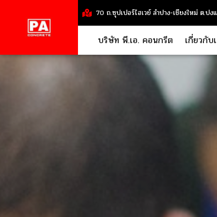
70 ถ.ซุปเปอร์ไฮเวย์ ลำปาง-เชียงใหม่ ต.ปง
บริษัท พี.เอ. คอนกรีต
เกี่ยวกับ