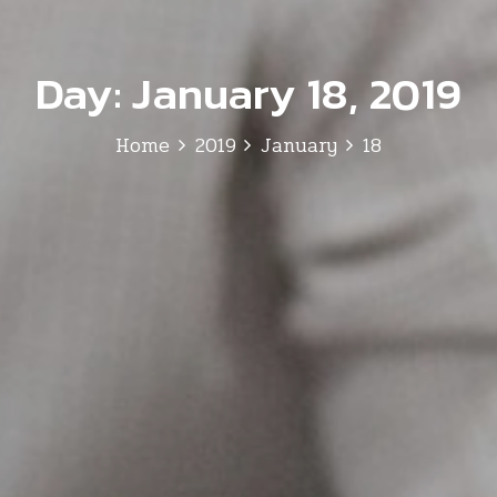
Day:
January 18, 2019
Home
2019
January
18