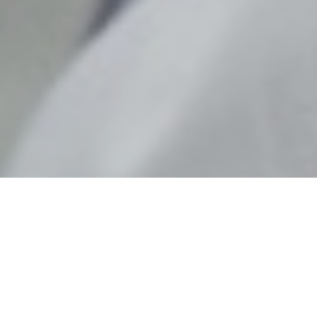
สะพานข้ามลำน้ำยม จ.แพร่