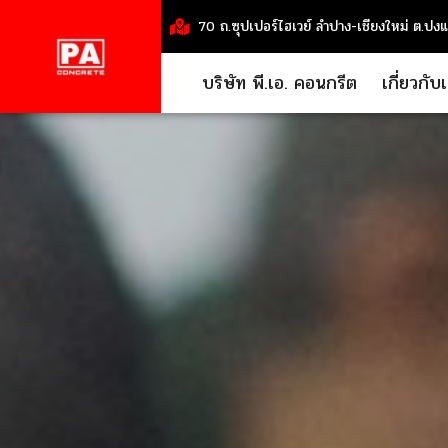
70 ถ.ซุปเปอร์ไฮเวย์ ลำปาง-เชียงใหม่ ต.ปง
บริษัท พี.เอ. คอนกรีต
เกี่ยวกับ